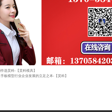
制作选炅科-【炅科模具】
是手板模型行业企业发展的立足之本-【炅科】