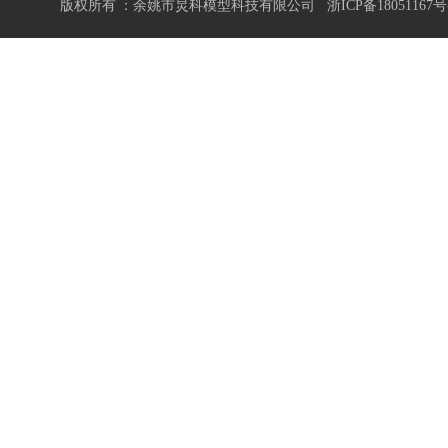
版权所有 ：余姚市炅科模型科技有限公司
浙ICP备18051167号