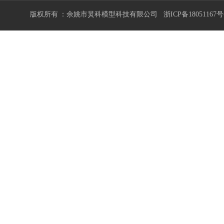
版权所有 ：余姚市炅科模型科技有限公司
浙ICP备18051167号