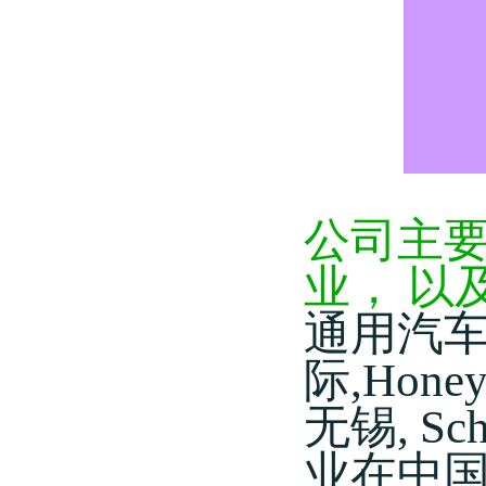
公司主
业，
以
通用汽车S
际,Hon
无锡, S
业在中