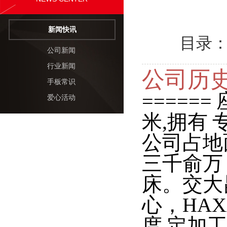
新闻快讯
目录
公司新闻
行业新闻
公司历
手板常识
======
爱心活动
米,拥有
公司占地面
三千俞万
床。交大
心，HA
度
定加