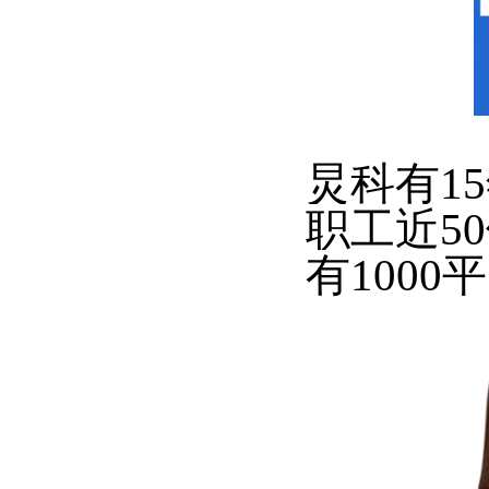
炅科有1
职工近5
有1000