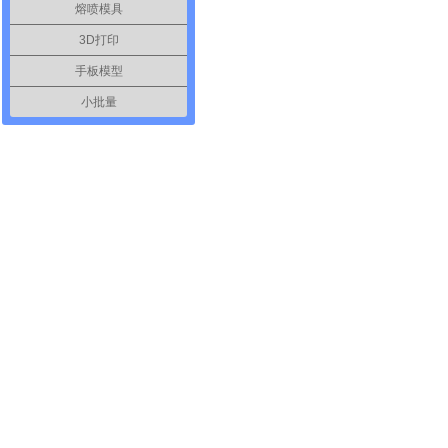
熔喷模具
3D打印
手板模型
小批量