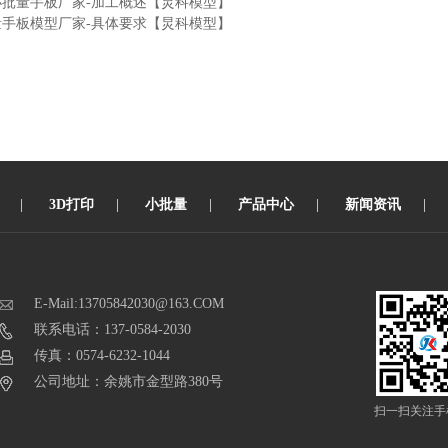
小批量手板厂家-加工概述【炅科模型】
量手板模型厂家-具体要求【炅科模型】
|
3D打印
|
小批量
|
产品中心
|
新闻资讯
|
E-Mail:13705842030@163.COM
联系电话：137-0584-2030
传真：0574-6232-1044
公司地址：余姚市金型路380号
扫一扫关注手