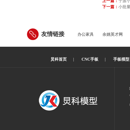
上一篇：
宁波
下一篇：
小批
友情链接
办公家具
余姚英才网
炅科首页
|
CNC手板
|
手板模型