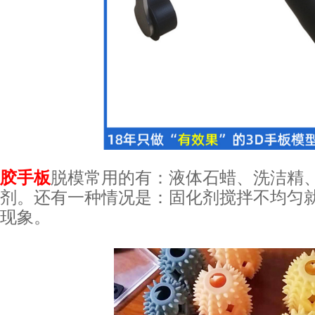
胶手板
脱模常用的有：液体石蜡、洗洁精
剂。还有一种情况是：固化剂搅拌不均匀就
现象。