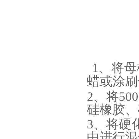
1、将
蜡或涂刷
2、将50
硅橡胶、
3、将硬
中进行混