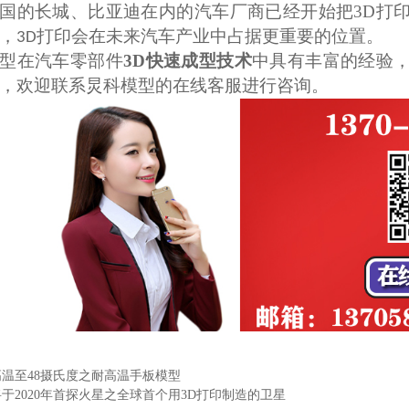
国的长城、比亚迪在内的汽车厂商已经开始把
3D
打
，
打印会在未来汽车产业中占据更重要的位置。
3D
型在汽车零部件
3D
快速成型技术
中具有丰富的经验
，欢迎联系炅科模型的在线客服进行咨询。
温至48摄氏度之耐高温手板模型
于2020年首探火星之全球首个用3D打印制造的卫星