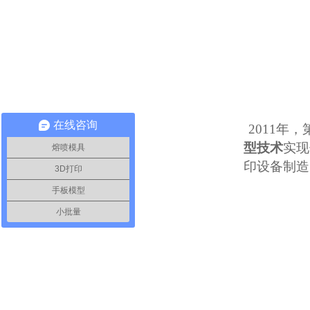
在线咨询
2011
年，
技术
实现
熔喷模具
型
印设备制造
3D打印
手板模型
小批量