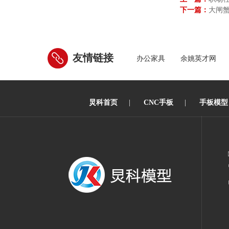
下一篇：
大闸
友情链接
办公家具
余姚英才网
炅科首页
|
CNC手板
|
手板模型