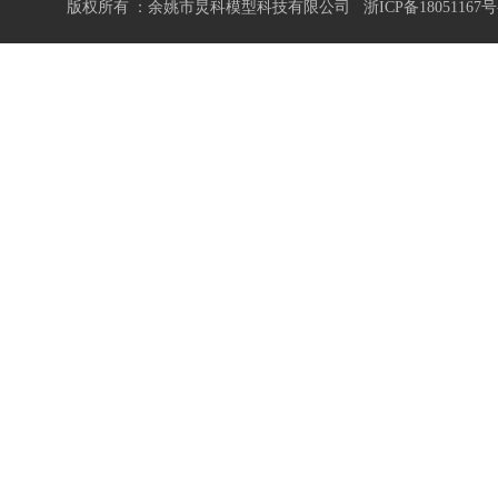
版权所有 ：余姚市炅科模型科技有限公司
浙ICP备18051167号