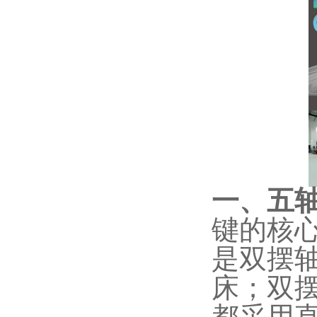
一、
五
键的核
是双摆
床；双