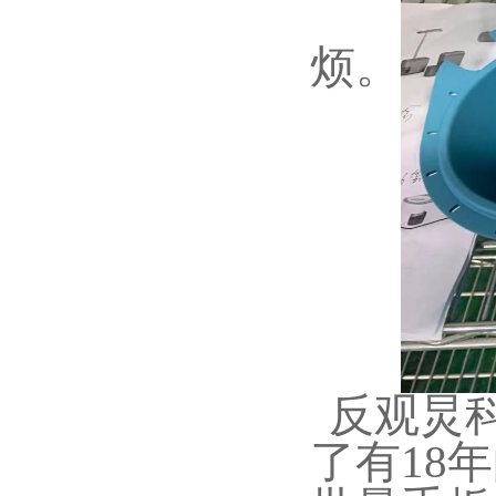
烦。
反观炅科
了有18