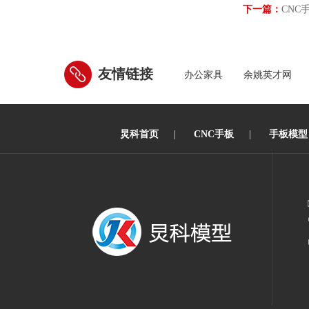
下一篇：
CNC
友情链接
办公家具
余姚英才网
炅科首页
|
CNC手板
|
手板模型