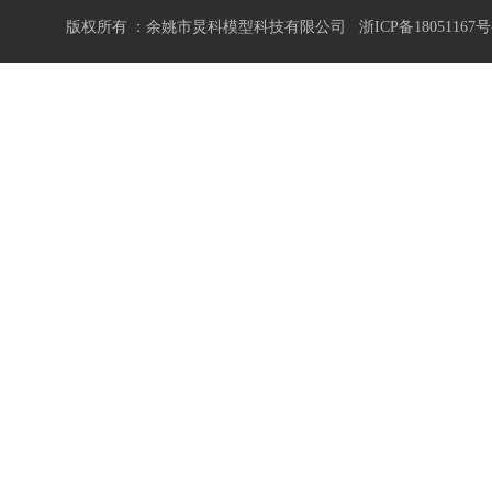
版权所有 ：余姚市炅科模型科技有限公司
浙ICP备18051167号