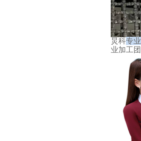
炅科
专业
业加工团