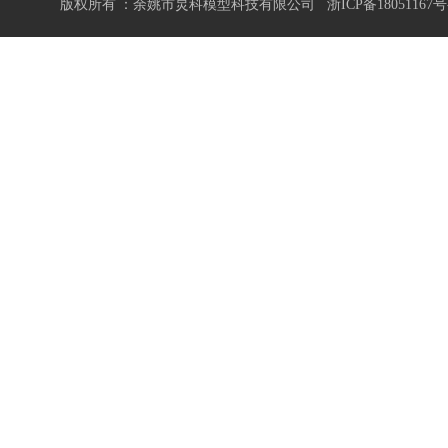
版权所有 ：余姚市炅科模型科技有限公司
浙ICP备18051167号