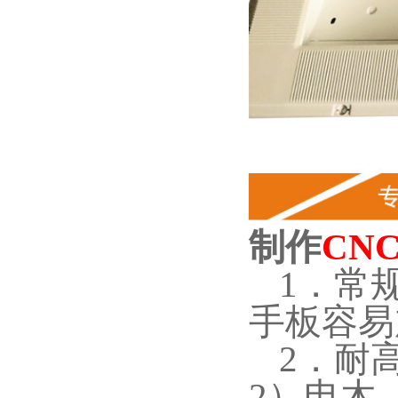
制作
CN
1．常规
手板容易
2．耐高
2）电木 